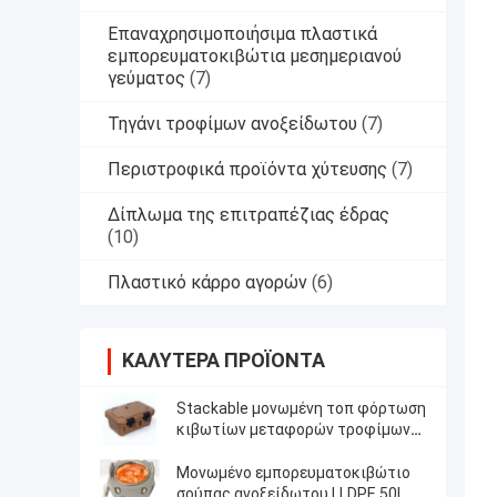
Επαναχρησιμοποιήσιμα πλαστικά
εμπορευματοκιβώτια μεσημεριανού
γεύματος
(7)
Τηγάνι τροφίμων ανοξείδωτου
(7)
Περιστροφικά προϊόντα χύτευσης
(7)
Δίπλωμα της επιτραπέζιας έδρας
(10)
Πλαστικό κάρρο αγορών
(6)
ΚΑΛΎΤΕΡΑ ΠΡΟΪΌΝΤΑ
Stackable μονωμένη τοπ φόρτωση
κιβωτίων μεταφορών τροφίμων
για τα τηγάνια της GN
Μονωμένο εμπορευματοκιβώτιο
σούπας ανοξείδωτου LLDPE 50L