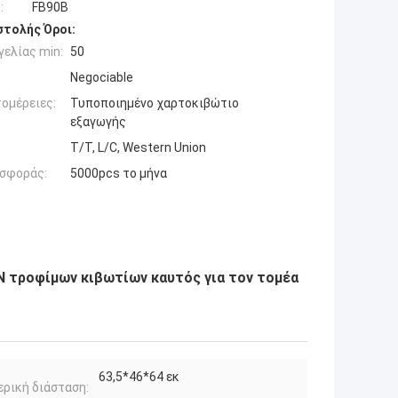
:
FB90B
τολής Όροι:
ελίας min:
50
Negociable
ομέρειες:
Τυποποιημένο χαρτοκιβώτιο
εξαγωγής
T/T, L/C, Western Union
σφοράς:
5000pcs το μήνα
 τροφίμων κιβωτίων καυτός για τον τομέα
63,5*46*64 εκ
ρική διάσταση: