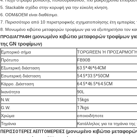
4. Παχύ στρώμα μόνωσης πολυουρεθάνιου, πιό μακροχρόνια επίδραση
5. Stackable σχέδιο στην κορυφή για την εύκολη κίνηση.
6. ODM&OEM είναι διαθέσιμο.
7. Περισσότερο από 10 περιστροφικής σχηματοποίησης έτη εμπειρίας 
8.
Μονωμένο κιβώτιο μεταφορών τροφίμων για να εξυπηρετήσει τον κ
μονωμένο κιβώτιο μεταφορών τροφίμων για
ΠΡΟΔΙΑΓΡΑΦΗ (
της GN τροφίμων
)
Εμπορικό σήμα
TOPGREEN Ή ΠΡΟΣΑΡΜΟΓ
Πρότυπο
FB90B
Εξωτερική διάσταση
63.5*46*64CM
Εσωτερική διάσταση
54.5*33.5*50CM
Κάρρο. Διάσταση
64.5*46.5*64.5CM
Ικανότητα
90L
N.W.
15kgs
G.W.
17kgs
Χρώμα
οποιοιδήποτε
Τηγάνια
Κατάλληλος για τα τηγάνια της
μονωμένο κιβώτιο μεταφορών
ΠΕΡΙΣΣΟΤΕΡΕΣ ΛΕΠΤΟΜΕΡΕΙΕΣ (