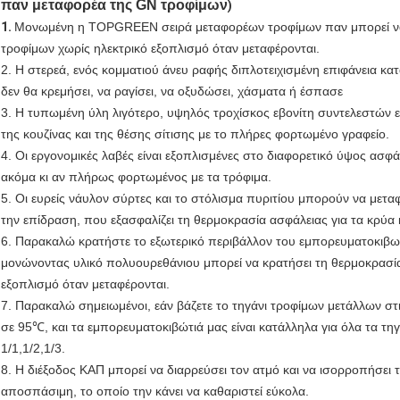
παν μεταφορέα της GN τροφίμων
)
1.
Μονωμένη η TOPGREEN σειρά μεταφορέων τροφίμων παν μπορεί να
τροφίμων χωρίς ηλεκτρικό εξοπλισμό όταν μεταφέρονται.
2. Η στερεά, ενός κομματιού άνευ ραφής διπλοτειχισμένη επιφάνεια κα
δεν θα κρεμήσει, να ραγίσει, να οξυδώσει, χάσματα ή έσπασε
3. Η τυπωμένη ύλη λιγότερο, υψηλός τροχίσκος εβονίτη συντελεστών εί
της κουζίνας και της θέσης σίτισης με το πλήρες φορτωμένο γραφείο.
4. Οι εργονομικές λαβές είναι εξοπλισμένες στο διαφορετικό ύψος ασ
ακόμα κι αν πλήρως φορτωμένος με τα τρόφιμα.
5. Οι ευρείς νάυλον σύρτες και το στόλισμα πυριτίου μπορούν να μετ
την επίδραση, που εξασφαλίζει τη θερμοκρασία ασφάλειας για τα κρύα 
6. Παρακαλώ κρατήστε το εξωτερικό περιβάλλον του εμπορευματοκιβωτ
μονώνοντας υλικό πολυουρεθάνιου μπορεί να κρατήσει τη θερμοκρασί
εξοπλισμό όταν μεταφέρονται.
7. Παρακαλώ σημειωμένοι, εάν βάζετε το τηγάνι τροφίμων μετάλλων στ
σε 95℃, και τα εμπορευματοκιβώτιά μας είναι κατάλληλα για όλα τα 
1/1,1/2,1/3.
8. Η διέξοδος ΚΑΠ μπορεί να διαρρεύσει τον ατμό και να ισορροπήσει 
αποσπάσιμη, το οποίο την κάνει να καθαριστεί εύκολα.