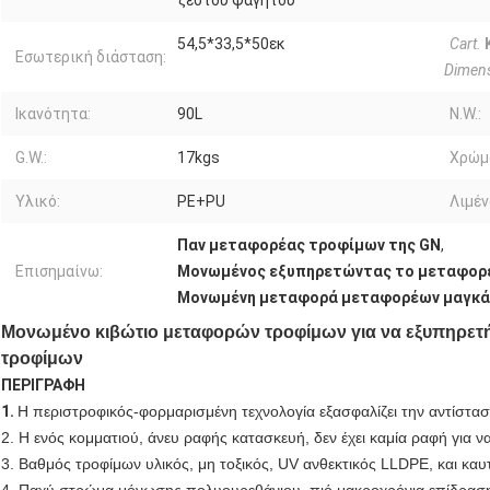
ζεστού φαγητού
54,5*33,5*50εκ
Cart.
Εσωτερική διάσταση:
Dimen
Ικανότητα:
90L
N.W.:
G.W.:
17kgs
Χρώμ
Υλικό:
PE+PU
Λιμέν
Παν μεταφορέας τροφίμων της GN
,
Επισημαίνω:
Μονωμένος εξυπηρετώντας το μεταφορέ
Μονωμένη μεταφορά μεταφορέων μαγκά
Μονωμένο κιβώτιο μεταφορών τροφίμων για να εξυπηρετή
τροφίμων
ΠΕΡΙΓΡΑΦΗ
1.
Η περιστροφικός-φορμαρισμένη τεχνολογία εξασφαλίζει την αντίστασ
2. Η ενός κομματιού, άνευ ραφής κατασκευή, δεν έχει καμία ραφή για να
3. Βαθμός τροφίμων υλικός, μη τοξικός, UV ανθεκτικός LLDPE, και καυτ