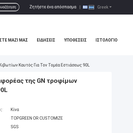
Ζητήστε ένα απόσπασμα
|
Greek
Αναζήτηση
ΣΤΕ ΜΑΖΊ ΜΑΣ
ΕΙΔΉΣΕΙΣ
ΥΠΟΘΈΣΕΙΣ
ΙΣΤΟΛΌΓΙΟ
βωτίων Καυτός Για Τον Τομέα Εστιάσεως 90L
φορέας της GN τροφίμων
90L
ς:
Κίνα
TOPGREEN OR CUSTOMIZE
SGS