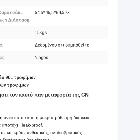
Καροτσάκι.
64,5*46,5*64,5 εκ
sion
Διάσταση
:
15kgs
α:
Δεδομένου ότι συμπαθείτε
ας:
Ningbo
α 90L τροφίμων
,
ών τροφίμων
σει τον καυτό παν μεταφορέα της GN
η αντίκτυπου και τη μακροπρόθεσμη διάρκεια.
 αποτύχει, leak-proof.
ός και κρύος ανθεκτικός, αντιδιαβρωτικός.