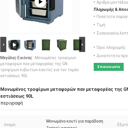
Αριθμό μοντέλου
Πληρωμής & Αποσ
Ποσότητα παραγγ
Τιμή:
Συσκευασία λεπτ
Όροι πληρωμής:
Δυνατότητα προ
Μεγάλες Εικόνας :
Μονωμένος τροφίμων
μεταφορών παν μεταφορέας της GN
Επικοινωνία
τροφίμων κιβωτίων καυτός για τον τομέα
εστιάσεως 90L
Μονωμένος τροφίμων μεταφορών παν μεταφορέας της GN
εστιάσεως 90L
περιγραφή
Μονωμένο κουτί για παράδοση
όνομα:
Εξωτε