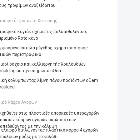
ους τροφίμων ανοξείδωτου
τροφικά Προϊόντα Χύτευσης
τροφικό καγιάκ σχήματος πολυαιθυλενίου,
ρισμένο Roto κανό
ρμοσμένο έπιπλα μέγεθος σχηματοποίησης
τικών περιστροφικό
ικοί δοχείο και καλλιεργητής λουλουδιών
oulding με την υπηρεσία cOem
ική κολυμπώντας λίμνη πάγου προϊόντων cOem
oulded
ικό Κάρρο Αγορών
ιχηθείτε στις πλαστικές αποσκευές υπεραγορών
σακιών κάρρων αγορών σκαλοπατιών
οπεδεύοντας με την κάλυψη
 ελαφρύ διπλώνοντας πλαστικό κάρρο 4 αγορών
πωλείων ρόδες με το καλάθι