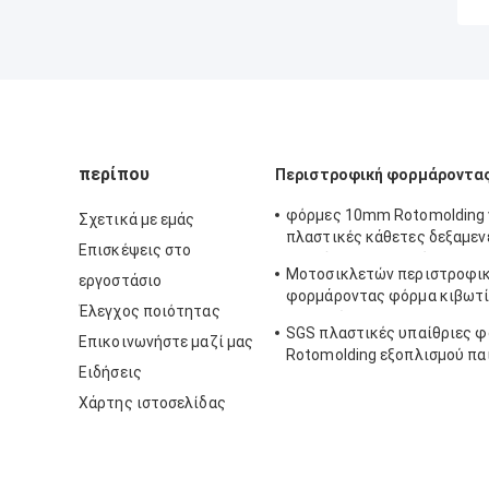
περίπου
Περιστροφική φορμάροντα
φόρμες 10mm Rotomolding γ
Σχετικά με εμάς
πλαστικές κάθετες δεξαμεν
Επισκέψεις στο
αποθήκευσης νερού
Μοτοσικλετών περιστροφι
εργοστάσιο
φορμάροντας φόρμα κιβωτ
Έλεγχος ποιότητας
ATV οπίσθια
SGS πλαστικές υπαίθριες 
Επικοινωνήστε μαζί μας
Rotomolding εξοπλισμού πα
Ειδήσεις
Χάρτης ιστοσελίδας