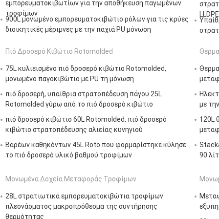
εμπορευματοκιβωτίων για την αποθήκευση παγωμένων
στρατ
τροφίμων
LLDPE
900L μονωμένο εμπορευματοκιβώτιο ρόλων για τις κρύες
Υπαίθ
διοικητικές μέριμνες με την παχιά PU μόνωση
στρατ
Πιό Δροσερό Κιβώτιο Rotomolded
Θερμα
75L κυλιεισμένο πιό δροσερό κιβώτιο Rotomolded,
Θερμα
μονωμένο παγοκιβώτιο με PU τη μόνωση
μεταφ
πιό δροσερή, υπαίθρια στρατοπέδευση πάγου 25L
Ηλεκτ
Rotomolded γύρω από το πιό δροσερό κιβώτιο
με τη
πιό δροσερό κιβώτιο 60L Rotomolded, πιό δροσερό
120L 
κιβώτιο στρατοπέδευσης αλιείας κυνηγιού
μεταφ
Βαρέων καθηκόντων 45L Roto που φορμαρίστηκε κύλησε
Stack
το πιό δροσερό υλικό βαθμού τροφίμων
90 λί
Μονωμένα Δοχεία Μεταφοράς Τροφίμων
Μονωμ
28L στρατιωτικά εμπορευματοκιβώτια τροφίμων
Μεταφ
πλεονάσματος μακροπρόθεσμα της συντήρησης
εξυπη
θερμότητας