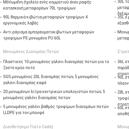
30L τ
Μονωμένη σχολείο ενός κομματιού άνευ ραφής
μεταφ
κατασκευή μεταφορέων 70L τροφίμων
δεξαμ
90L θερμικά κιβώτια μεταφορών τροφίμων 4
35L ο
εργονομικές λαβές
εξασθ
Αντι ράγισμα εμπορευματοκιβωτίων μεταφορών
Μονωμ
τροφίμων PE μονωμένο PU 60L
μεταφ
Μονωμένος Διανομέας Ποτών
Στρατ
Πλαστικός 10 μονωμένος γαλόνι διανομέας ποτών για το
36L σ
ζεστό κρύο ποτό
παράδ
στρατ
SGS μονωμένος 20L διανομέας ποτών, 5 μονωμένος
90L σ
γαλόνι διανομέας καφέ
πλεον
20 μονωμένων λίτρα κεντρικών υπολογιστών ποτών, 5
28L σ
μονωμένος γαλόνι διανομέας ποτών
τροφί
στρατ
5 μονωμένος γαλόνι βαθμός τροφίμων διανομέων ποτών
60L σ
LLDPE για τον μπουφέ
αποθή
Διευθετήσιμο Πιάτο Caddy
Μονωμ