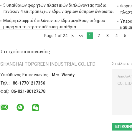
5 υπαίθριων φορητών πλαστικών διπλώνοντας πόδια
Φορητ
πινάκων 4 επιτραπέζιων εδρών άγριων άσπρων άνθρωποι
πλαστ
Μαύρη ελαφριά διπλώνοντας έδρα μεγέθους σιδήρου
Υπερα
μικρή για τη στρατοπέδευση υπαίθρια
καθισ
Page 1 of 24
|<
<<
1
2
3
4
5
Στοιχεία επικοινωνίας
SHANGHAI TOPGREEN INDUSTRIAL CO., LTD
Στείλετε 
Υπεύθυνος Επικοινωνίας:
Mrs. Wendy
Τηλ.::
86-17701217356
Φαξ:
86-021-80127278