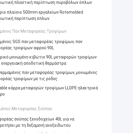
ιωτική πλαστική περίπτωση πυροβόλων όπλων
ριο πλαίσιο 500mm εργαλείων Rotomolded
ιωτική περίπτωση όπλων
μένος Παν Μεταφορέας Τροφίμων
μένος SGS παν μεταφορέας τροφίμων, παν
ορέας τροφίμων αφρού 90L
ρικό μονωμένο κιβώτιο 90L μεταφορών τροφίμων
ν ενεργειακή αποδοτική θερμάστρα
θερμαμένος παν μεταφορέας τροφίμων, μονωμένος
ορέας τροφίμων με τις ρόδες
able κάρρα μεταφορών τροφίμων LLDPE ηλεκτρικά
τρο
ένος Μεταφορέας Σούπας
ορέας σούπας ξενοδοχείων 40L για να
ρετήσει με τη δεξαμενή ανοξείδωτου