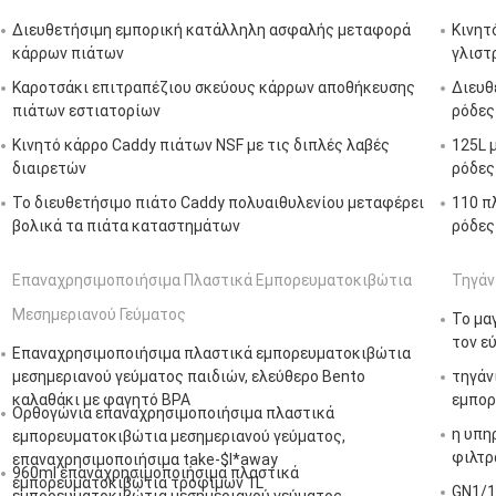
Διευθετήσιμη εμπορική κατάλληλη ασφαλής μεταφορά
Κινητ
κάρρων πιάτων
γλιστ
Καροτσάκι επιτραπέζιου σκεύους κάρρων αποθήκευσης
Διευθ
πιάτων εστιατορίων
ρόδες
Κινητό κάρρο Caddy πιάτων NSF με τις διπλές λαβές
125L 
διαιρετών
ρόδες
Το διευθετήσιμο πιάτο Caddy πολυαιθυλενίου μεταφέρει
110 π
βολικά τα πιάτα καταστημάτων
ρόδες
Επαναχρησιμοποιήσιμα Πλαστικά Εμπορευματοκιβώτια
Τηγάν
Μεσημεριανού Γεύματος
Το μα
τον ε
Επαναχρησιμοποιήσιμα πλαστικά εμπορευματοκιβώτια
μεσημεριανού γεύματος παιδιών, ελεύθερο Bento
τηγάν
καλαθάκι με φαγητό BPA
εμπορ
Ορθογώνια επαναχρησιμοποιήσιμα πλαστικά
η υπη
εμπορευματοκιβώτια μεσημεριανού γεύματος,
φιλτρ
επαναχρησιμοποιήσιμα take-$l*away
960ml επαναχρησιμοποιήσιμα πλαστικά
εμπορευματοκιβώτια τροφίμων 1L
GN1/1