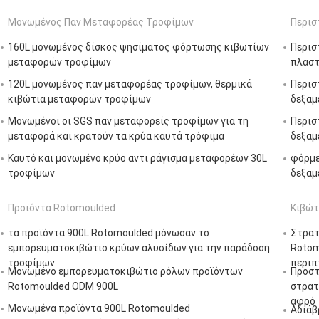
Μονωμένος Παν Μεταφορέας Τροφίμων
Περισ
160L μονωμένος δίσκος ψησίματος φόρτωσης κιβωτίων
Περισ
μεταφορών τροφίμων
πλαστ
120L μονωμένος παν μεταφορέας τροφίμων, θερμικά
Περισ
κιβώτια μεταφορών τροφίμων
δεξαμ
Μονωμένοι οι SGS παν μεταφορείς τροφίμων για τη
Περισ
μεταφορά και κρατούν τα κρύα καυτά τρόφιμα
δεξαμ
Καυτό και μονωμένο κρύο αντι ράγισμα μεταφορέων 30L
φόρμε
τροφίμων
δεξαμ
Προϊόντα Rotomoulded
Κιβώτ
τα προϊόντα 900L Rotomoulded μόνωσαν το
Στρατ
εμπορευματοκιβώτιο κρύων αλυσίδων για την παράδοση
Rotom
τροφίμων
περιπ
Μονωμένο εμπορευματοκιβώτιο ρόλων προϊόντων
Προστ
Rotomoulded ODM 900L
στρατ
αφρό
Μονωμένα προϊόντα 900L Rotomoulded
Αδιάβ