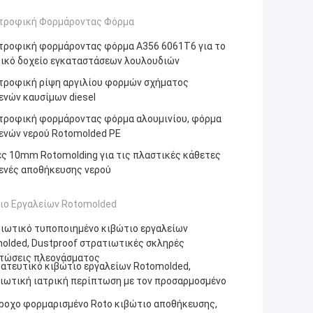
τροφική Φορμάροντας Φόρμα
τροφική φορμάροντας φόρμα A356 6061T6 για το
ικό δοχείο εγκαταστάσεων λουλουδιών
τροφική ρίψη αργιλίου φορμών σχήματος
ενών καυσίμων diesel
τροφική φορμάροντας φόρμα αλουμινίου, φόρμα
ενών νερού Rotomolded PE
ς 10mm Rotomolding για τις πλαστικές κάθετες
ενές αποθήκευσης νερού
ιο Εργαλείων Rotomolded
ιωτικό τυποποιημένο κιβώτιο εργαλείων
olded, Dustproof στρατιωτικές σκληρές
τώσεις πλεονάσματος
ατευτικό κιβώτιο εργαλείων Rotomolded,
ιωτική ιατρική περίπτωση με τον προσαρμοσμένο
ροχο φορμαρισμένο Roto κιβώτιο αποθήκευσης,