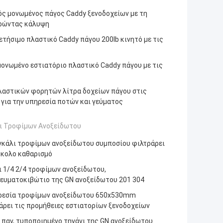
ός μονωμένος πάγος Caddy ξενοδοχείων με τη
ρώντας κάλυψη
ετήσιμο πλαστικό Caddy πάγου 200lb κινητό με τις
μονωμένο εστιατόριο πλαστικό Caddy πάγου με τις
λαστικών φορητών λίτρα δοχείων πάγου στις
 για την υπηρεσία ποτών και γεύματος
ι Τροφίμων Ανοξείδωτου
γκάλι τροφίμων ανοξείδωτου συμποσίου φιλτράρει
ύκολο καθαρισμό
ι 1/4 2/4 τροφίμων ανοξείδωτου,
ευματοκιβώτιο της GN ανοξείδωτου 201 304
ρεσία τροφίμων ανοξείδωτου 650x530mm
άρει τις προμήθειες εστιατορίων ξενοδοχείων
 παν, τυποποιημένο τηγάνι της GN ανοξείδωτου