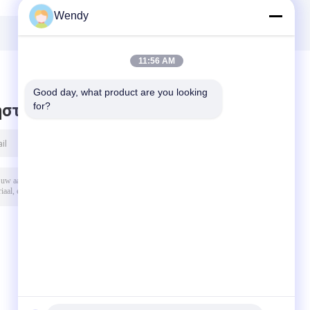
Wendy
11:56 AM
Good day, what product are you looking 
for?
στε μήνυμα