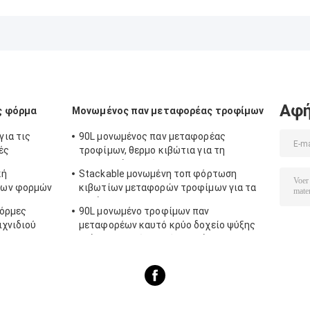
Αφή
ς φόρμα
Μονωμένος παν μεταφορέας τροφίμων
ια τις
90L μονωμένος παν μεταφορέας
ές
τροφίμων, θερμο κιβώτια για τη
μεταφορά τροφίμων
κή
Stackable μονωμένη τοπ φόρτωση
ίων φορμών
κιβωτίων μεταφορών τροφίμων για τα
τηγάνια της GN
φόρμες
90L μονωμένο τροφίμων παν
ιχνιδιού
μεταφορέων καυτό κρύο δοχείο ψύξης
πιάτων σκαρών τομέα εστιάσεως
κιβωτίων εμπορικό