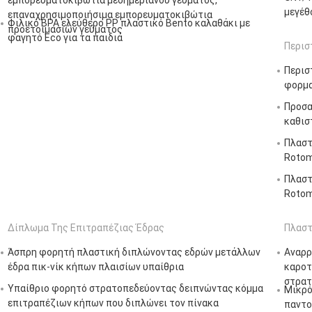
εμπορευματοκιβώτια μεσημεριανού γεύματος,
μεγέθ
επαναχρησιμοποιήσιμα εμπορευματοκιβώτια
Φιλικό BPA ελεύθερο PP πλαστικό Bento καλαθάκι με
προετοιμασιών γεύματος
φαγητό Eco για τα παιδιά
Περισ
Περισ
φορμα
Προσα
καθισ
Πλαστ
Rotom
Πλαστ
Rotom
Δίπλωμα Της Επιτραπέζιας Έδρας
Πλαστ
Άσπρη φορητή πλαστική διπλώνοντας εδρών μετάλλων
Αναρρ
έδρα πικ-νίκ κήπων πλαισίων υπαίθρια
καροτ
στρατ
Υπαίθριο φορητό στρατοπεδεύοντας δειπνώντας κόμμα
Μικρό
επιτραπέζιων κήπων που διπλώνει τον πίνακα
παντο