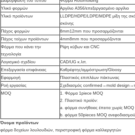
Διαμόρφωση του τύπου
Φόρμα Rotomolding
Υλικό φορμών
Αργίλιο A356/επεξεργασμένο αργίλιο
Υλικό προϊόντων
LLDPE/HDPE/LDPE/MDPE μίξη της σκό
σκόνης
Πάχος φορμών
8mm12mm που προσαρμόζονται
Πάχος τοίχων προϊόντων
4mm8mm που προσαρμόζονται
Φόρμα που κάνει την
Ρίψη κύβων και CNC
τεχνολογία
Λογισμικό σχεδίου
CAD/UG κ.λπ.
Επεξεργασία επιφάνειας
Καθρέφτης/αμμόστρωση/Gloosy
Εφαρμογή
Πλαστικός επιπλέων πάκτωνας
Ροή εργασίας
Σχεδιασμός confirmed→mold design→
MOQ
1. Φόρμα 1piece MOQ
2. Πλαστικό προϊόν:
a. φόρμα συνήθειας έπειτα χωρίς MOQ
b. φόρμα 50pieces MOQ ανεφοδιασμο
Όνομα προϊόντων
φόρμα δοχείων λουλουδιών, περιστροφική φόρμα καλλιεργητών