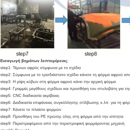
Εισαγωγή βημάτων λεπτομέρειας
:
step1: Τέμνων αφρός σύμφωνα με το σχέδιο
step2: Σύμφωνα με το τρισδιάστατο σχέδιο κάνετε τη φόρμα αφρού α
step3: Η ρίψη κύβων στη φόρμα αφρού κάνει την αρχική φόρμα
step4: Γραμμές μεγέθους σχεδίων και προσθήκη του στυλοβάτη για τη
step5: CNC διαδικασία ακρίβειας
step6: Διαδικασία επιφάνειας συγκόλλησης στίλβωσης κ.λπ. για τη φό
step7: Κάνετε το πλαίσιο φορμών
step8: Προσθήκη του PE πρώτης ύλης στη φόρμα από την ισότητα
step9: Περιστρεφόμενο από την περιστροφική φορμάροντας μηχανή