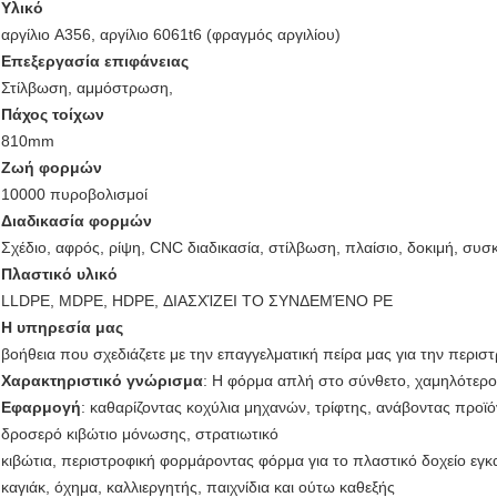
Υλικό
αργίλιο A356, αργίλιο 6061t6 (φραγμός αργιλίου)
Επεξεργασία επιφάνειας
Στίλβωση, αμμόστρωση,
Πάχος τοίχων
810mm
Ζωή φορμών
10000 πυροβολισμοί
Διαδικασία φορμών
Σχέδιο, αφρός, ρίψη, CNC διαδικασία, στίλβωση, πλαίσιο, δοκιμή, συσ
Πλαστικό υλικό
LLDPE, MDPE, HDPE, ΔΙΑΣΧΊΖΕΙ ΤΟ ΣΥΝΔΕΜΈΝΟ PE
Η υπηρεσία μας
βοήθεια που σχεδιάζετε με την επαγγελματική πείρα μας για την περισ
Χαρακτηριστικό γνώρισμα
: Η φόρμα απλή στο σύνθετο, χαμηλότερο
Εφαρμογή
: καθαρίζοντας κοχύλια μηχανών, τρίφτης, ανάβοντας προϊό
δροσερό κιβώτιο μόνωσης, στρατιωτικό
κιβώτια,
περιστροφική φορμάροντας φόρμα για το πλαστικό δοχείο εγ
καγιάκ, όχημα, καλλιεργητής, παιχνίδια και ούτω καθεξής