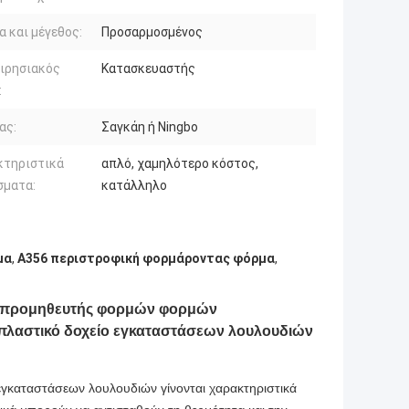
 και μέγεθος:
Προσαρμοσμένος
ιρησιακός
Κατασκευαστής
:
ας:
Σαγκάη ή Ningbo
κτηριστικά
απλό, χαμηλότερο κόστος,
σματα:
κατάλληλο
μα
,
A356 περιστροφική φορμάροντας φόρμα
,
ν προμηθευτής φορμών φορμών
 πλαστικό δοχείο εγκαταστάσεων λουλουδιών
 εγκαταστάσεων λουλουδιών γίνονται χαρακτηριστικά