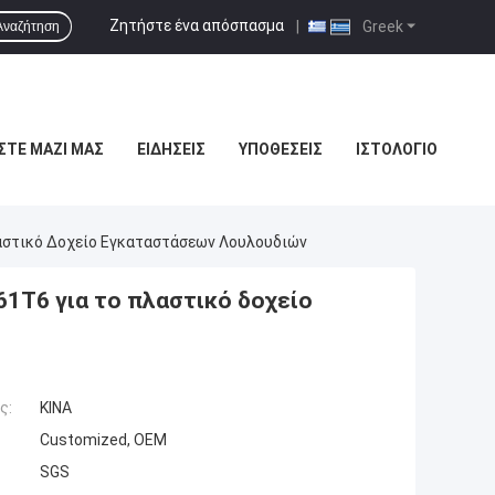
Ζητήστε ένα απόσπασμα
|
Greek
Αναζήτηση
ΣΤΕ ΜΑΖΊ ΜΑΣ
ΕΙΔΉΣΕΙΣ
ΥΠΟΘΈΣΕΙΣ
ΙΣΤΟΛΌΓΙΟ
αστικό Δοχείο Εγκαταστάσεων Λουλουδιών
1T6 για το πλαστικό δοχείο
ς:
ΚΙΝΑ
Customized, OEM
SGS