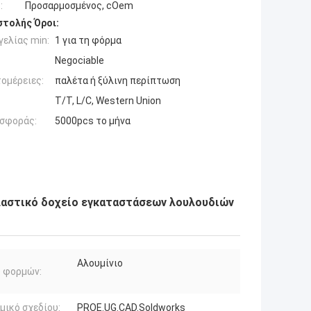
:
Προσαρμοσμένος, cOem
τολής Όροι:
ελίας min:
1 για τη φόρμα
Negociable
ομέρειες:
παλέτα ή ξύλινη περίπτωση
T/T, L/C, Western Union
σφοράς:
5000pcs το μήνα
λαστικό δοχείο εγκαταστάσεων λουλουδιών
Αλουμίνιο
ό φορμών:
μικό σχεδίου:
PROE.UG.CAD.Soldworks