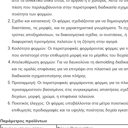
από τα ανθεκτικά υλικά όπως το αργίλιο ή ο χάλυβας. Αυτά τα υ
πίεση που περιλαμβάνονται στην περιστροφική διαδικασία σχημα
ποιότητα των φορμών.
Σχέδιο και κατασκευή: Οι φόρμες σχεδιάζονται για να δημιουργή
διαστάσεις, τις μορφές, και τα χαρακτηριστικά γνωρίσματα. Το σχ
τρύπες αποξηράνσεων, τα διακοσμητικά σχέδια, οι συστάσεις, ή τ
διαφορετική προτιμήσεις πελατών ή τη ζήτηση στην αγορά.
Κοιλότητα φορμών: Οι περιστροφικές φορμάροντας φόρμες για τα
που αντιστοιχεί στην επιθυμητά μορφή και το μέγεθος του δοχείο
Απελευθέρωση φορμών: Για να διευκολύνει τη demolding διαδικασ
και τις ομαλές επιφάνειες για να επιτρέψει στο πλαστικό για να
διαδικασία σχηματοποίησης είναι πλήρης.
Προσαρμογή: Οι περιστροφικές φορμάροντας φόρμες για τα πλ
προσαρμοστούν βασισμένος στις συγκεκριμένες απαιτήσεις σχεδ
δοχείων, μορφή, χρώμα, η επιφάνεια τελειώνει.
Ποιοτικός έλεγχος: Οι φόρμες υποβάλλονται στα μέτρα ποιοτικού
επιθυμητές προδιαγραφές και τα υψηλής ποιότητας δοχεία εγκ
Παράμετρος προϊόντων