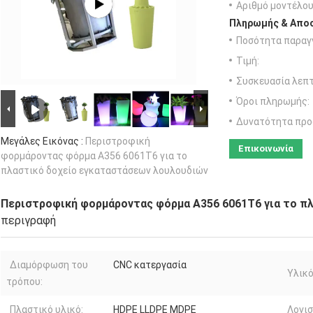
Αριθμό μοντέλου
Πληρωμής & Αποσ
Ποσότητα παραγγ
Τιμή:
Συσκευασία λεπτ
Όροι πληρωμής:
Δυνατότητα προ
Μεγάλες Εικόνας :
Περιστροφική
Επικοινωνία
φορμάροντας φόρμα A356 6061T6 για το
πλαστικό δοχείο εγκαταστάσεων λουλουδιών
Περιστροφική φορμάροντας φόρμα A356 6061T6 για το π
περιγραφή
Διαμόρφωση του
CNC κατεργασία
Υλικ
τρόπου:
Πλαστικό υλικό:
HDPE LLDPE MDPE
Λογισ