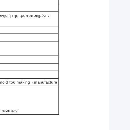
νης ή της τροποποιημένης
mold του making→manufacture
ύ πελατών