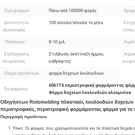
Ζωή φορμών:
Πάνω από 100000 φορές
Χρώμα
Δυνατότητα
100 σύνολο/σύνολα το μήνα
Επιχε
προσφοράς:
τύπος
Thinkness:
8-10 χιλ.
Λιμέν
Επεξεργασία
Στίλβωση, ανατίναξη άμμου,
Χαρα
επιφάνειας:
καθρέφτης
γνωρί
Όνομα προϊόντων:
φόρμα δοχείων λουλουδιών
6061T6 περιστροφική φορμάροντας φόρ
Επισημαίνω:
Φόρμα δοχείων λουλουδιών αλουμινίου
Οδηγήσεων Rotomolding πλαστικός λουλουδιών δοχείω
περιστροφικός, περιστροφική φορμάροντας φόρμα για το
Περιγραφή προϊόντων
Υλικό: Οι φόρμες που χρησιμοποιούνται για τα πλαστικά δοχεία