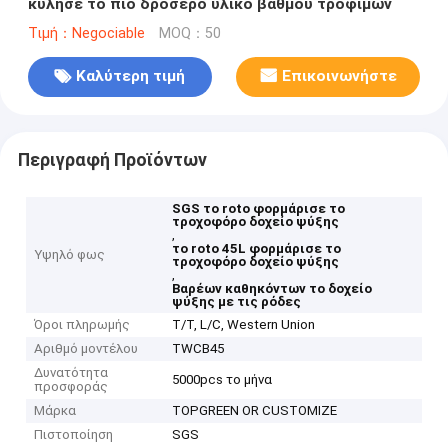
κύλησε το πιό δροσερό υλικό βαθμού τροφίμων
Τιμή：Negociable
MOQ：50
Καλύτερη τιμή
Επικοινωνήστε
Περιγραφή Προϊόντων
SGS το roto φορμάρισε το
τροχοφόρο δοχείο ψύξης
,
το roto 45L φορμάρισε το
Υψηλό φως
τροχοφόρο δοχείο ψύξης
,
Βαρέων καθηκόντων το δοχείο
ψύξης με τις ρόδες
Όροι πληρωμής
T/T, L/C, Western Union
Αριθμό μοντέλου
TWCB45
Δυνατότητα
5000pcs το μήνα
προσφοράς
Μάρκα
TOPGREEN OR CUSTOMIZE
Πιστοποίηση
SGS