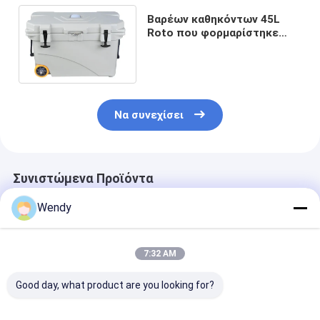
Βαρέων καθηκόντων 45L
Roto που φορμαρίστηκε
κύλησε το πιό δροσερό
υλικό βαθμού τροφίμων
Να συνεχίσει
Συνιστώμενα Προϊόντα
Wendy
7:32 AM
Good day, what product are you looking for?
TOPGREEN 25QT
Μεγάλης
Ψυγειοκαταψ