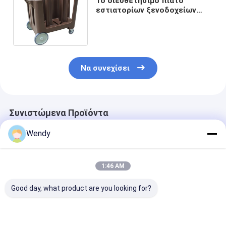
Το διευθετήσιμο πιάτο
εστιατορίων ξενοδοχείων
μετακινείται για τα πιάτα
11.7cm 33cm
Να συνεχίσει
Συνιστώμενα Προϊόντα
Wendy
1:46 AM
Good day, what product are you looking for?
SGS διευθετήσιμοι
Μεγάλοι Awivel
Καροτσάκι
συνοδοί παίχτη
πιάτων Rotomolded
επιτραπέζιου