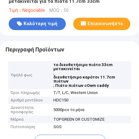
μετακινείται για τα πιάτα 11.7cm 33cm
Τιμή：Negociable
MOQ：50
Καλύτερη τιμή
Επικοινωνήστε
Περιγραφή Προϊόντων
το διευθετήσιμο πιάτο 33cm
μετακινείται
,
Υψηλό φως
διευθετήσιμο καρότσι 11.7cm
πιάτων
,
Πιάτο πιάτων cOem caddy
Όροι πληρωμής
T/T, L/C, Western Union
Αριθμό μοντέλου
HDC150
Δυνατότητα
5000pcs το μήνα
προσφοράς
Μάρκα
TOPGREEN OR CUSTOMIZE
Πιστοποίηση
SGS