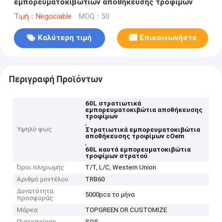
εμπορευματοκιβωτίων αποθήκευσης τροφίμων
Τιμή：Negociable
MOQ：50
Καλύτερη τιμή
Επικοινωνήστε
Περιγραφή Προϊόντων
60L στρατιωτικά
εμπορευματοκιβώτια αποθήκευσης
τροφίμων
,
Υψηλό φως
Στρατιωτικά εμπορευματοκιβώτια
αποθήκευσης τροφίμων cOem
,
60L καυτά εμπορευματοκιβώτια
τροφίμων στρατού
Όροι πληρωμής
T/T, L/C, Western Union
Αριθμό μοντέλου
TRB60
Δυνατότητα
5000pcs το μήνα
προσφοράς
Μάρκα
TOPGREEN OR CUSTOMIZE
Πιστοποίηση
SGS