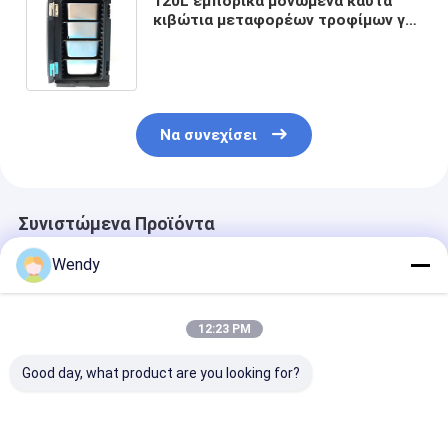
120L εμπορικά μονωμένα καυτά
κιβώτια μεταφορέων τροφίμων για
τη μεταφορά τροφίμων
Να συνεχίσει
Συνιστώμενα Προϊόντα
Wendy
12:23 PM
Good day, what product are you looking for?
Ομοιόμορφο πάχος
Ικανότητα 135L
Διαστάσεις
σε όλο το προϊόν
Προϊόντα
Κιβωτίου