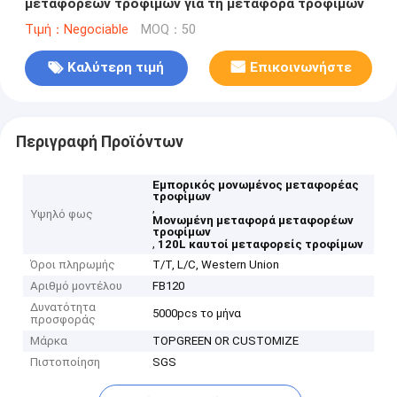
μεταφορέων τροφίμων για τη μεταφορά τροφίμων
Τιμή：Negociable
MOQ：50
Καλύτερη τιμή
Επικοινωνήστε
Περιγραφή Προϊόντων
Εμπορικός μονωμένος μεταφορέας
τροφίμων
,
Υψηλό φως
Μονωμένη μεταφορά μεταφορέων
τροφίμων
,
120L καυτοί μεταφορείς τροφίμων
Όροι πληρωμής
T/T, L/C, Western Union
Αριθμό μοντέλου
FB120
Δυνατότητα
5000pcs το μήνα
προσφοράς
Μάρκα
TOPGREEN OR CUSTOMIZE
Πιστοποίηση
SGS