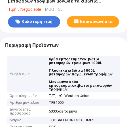
μεταφορών τροφίμων μόνωσε τα κιβώτια
μεταφορών παγωμένων τροφίμων
Τιμή：Negociable
MOQ：50
Καλύτερη τιμή
Επικοινωνήστε
Περιγραφή Προϊόντων
Κρύα εμπορευματοκιβώτια
μεταφορών τροφίμων 1000L
,
Πλαστικά κιβώτια 1000L
Υψηλό φως
μεταφορών παγωμένων τροφίμων
,
Μονωμένα κρύα
εμπορευματοκιβώτια μεταφορών
τροφίμων
Όροι πληρωμής
T/T, L/C, Western Union
Αριθμό μοντέλου
TFB1000
Δυνατότητα
5000pcs το μήνα
προσφοράς
Μάρκα
TOPGREEN OR CUSTOMIZE
Πιστοποίηση
SGS