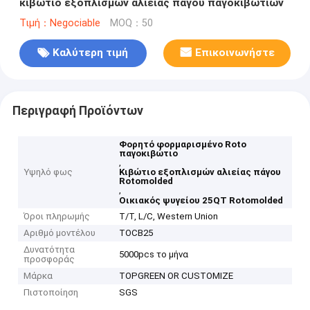
κιβώτιο εξοπλισμών αλιείας πάγου παγοκιβωτίων
Τιμή：Negociable
MOQ：50
Καλύτερη τιμή
Επικοινωνήστε
Περιγραφή Προϊόντων
Φορητό φορμαρισμένο Roto
παγοκιβώτιο
,
Υψηλό φως
Κιβώτιο εξοπλισμών αλιείας πάγου
Rotomolded
,
Οικιακός ψυγείου 25QT Rotomolded
Όροι πληρωμής
T/T, L/C, Western Union
Αριθμό μοντέλου
TOCB25
Δυνατότητα
5000pcs το μήνα
προσφοράς
Μάρκα
TOPGREEN OR CUSTOMIZE
Πιστοποίηση
SGS