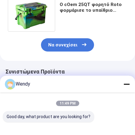
Ο cOem 25QT φορητό Roto
φορμάρισε το υπαίθριο
κιβώτιο εξοπλισμών αλιείας
πάγου παγοκιβωτίων
Να συνεχίσει
Συνιστώμενα Προϊόντα
Wendy
11:49 PM
Good day, what product are you looking for?
TOPGREEN 25QT
Μεγάλης
Ψυγειοκαταψ