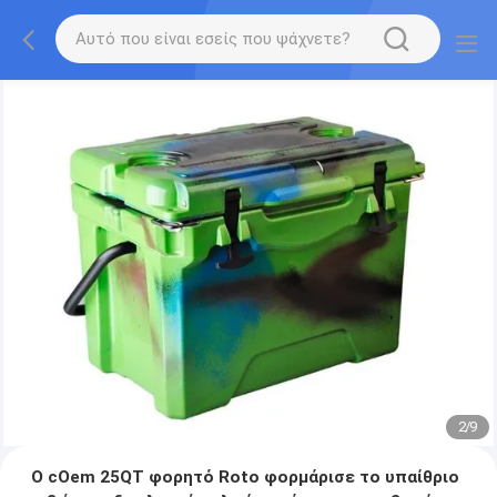
2
/
9
Ο cOem 25QT φορητό Roto φορμάρισε το υπαίθριο