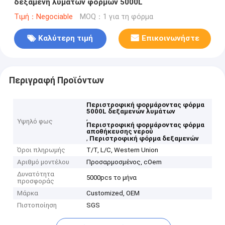
δεξαμενή λυμάτων φορμών 5000L
Τιμή：Negociable
MOQ：1 για τη φόρμα
Καλύτερη τιμή
Επικοινωνήστε
Περιγραφή Προϊόντων
Περιστροφική φορμάροντας φόρμα
5000L δεξαμενών λυμάτων
,
Υψηλό φως
Περιστροφική φορμάροντας φόρμα
αποθήκευσης νερού
,
Περιστροφική φόρμα δεξαμενών
Όροι πληρωμής
T/T, L/C, Western Union
Αριθμό μοντέλου
Προσαρμοσμένος, cOem
Δυνατότητα
5000pcs το μήνα
προσφοράς
Μάρκα
Customized, OEM
Πιστοποίηση
SGS