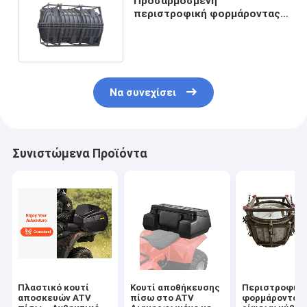
Προσαρμοσμένη
περιστροφική φορμάροντας
δεξαμενή λυμάτων φορμών
5000L
Να συνεχίσει
Συνιστώμενα Προϊόντα
Πλαστικό κουτί
Κουτί αποθήκευσης
Περιστροφικ
αποσκευών ATV
πίσω στο ATV
φορμάροντας