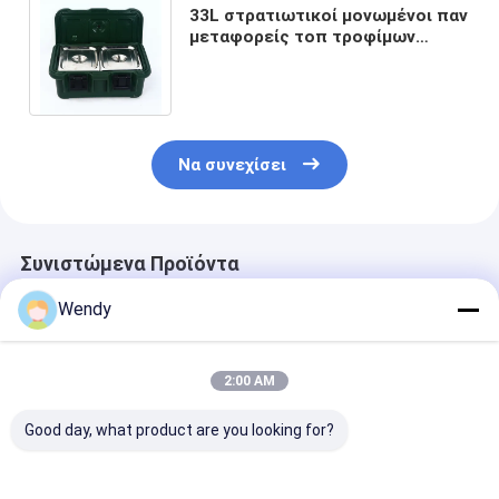
33L στρατιωτικοί μονωμένοι παν
μεταφορείς τοπ τροφίμων
φόρτωσης για τη διανομή
τροφίμων στρατού
Να συνεχίσει
Συνιστώμενα Προϊόντα
Wendy
2:00 AM
Good day, what product are you looking for?
Ομοιόμορφο πάχος
Ικανότητα 135L
Διαστάσεις
σε όλο το προϊόν
Προϊόντα
Κιβωτίου