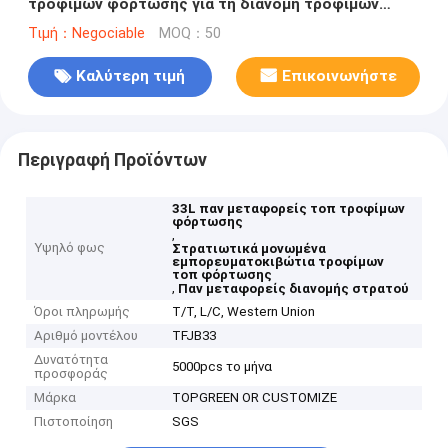
τροφίμων φόρτωσης για τη διανομή τροφίμων
στρατού
Τιμή：Negociable
MOQ：50
Καλύτερη τιμή
Επικοινωνήστε
Περιγραφή Προϊόντων
33L παν μεταφορείς τοπ τροφίμων
φόρτωσης
,
Υψηλό φως
Στρατιωτικά μονωμένα
εμπορευματοκιβώτια τροφίμων
τοπ φόρτωσης
,
Παν μεταφορείς διανομής στρατού
Όροι πληρωμής
T/T, L/C, Western Union
Αριθμό μοντέλου
TFJB33
Δυνατότητα
5000pcs το μήνα
προσφοράς
Μάρκα
TOPGREEN OR CUSTOMIZE
Πιστοποίηση
SGS