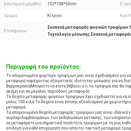
Εσωτερικό μέγεθος:
152*108*65cm
Ετικέ
Χρώμα:
Κίτρινο
Κρατή
Συσκευή μεταφοράς ψυγικών τροφίμων 1
Επισημαίνω:
Τεχνολογία μόνωσης Συσκευή μεταφορά
Περιγραφή του προϊόντος:
Το απομονωμένο φορτηγό τροφίμων μας είναι σχεδιασμένο για να
μεταφορά.παρέχοντας εξαιρετικές ιδιότητες μόνωσης για να δια
θερμοκρασίαΜπορείτε να είστε βέβαιοι ότι τα τρόφιμά σας θα πα
ακόμη και σε μεγάλες περιόδους μεταφοράς.
Το δοχείο μεταφοράς ψυγείων τροφίμων έχει σχεδιαστεί για να εί
μόλις 100 κιλά.Το δοχείο είναι επίσης εξοπλισμένο με χειριστήρ
μεταφορά.
Τα απομονωμένα δοχεία μεταφοράς τροφίμων μας είναι ιδανικά γ
συμπεριλαμβανομένων των εκδηλώσεων εστίασης, των υπηρεσιών
να μεταφέρετε μια σημαντική ποσότητα τροφίμων με τη μία, καθ
επιλογή για κάθε επιχείρηση που απαιτεί τακτική μεταφορά τροφ