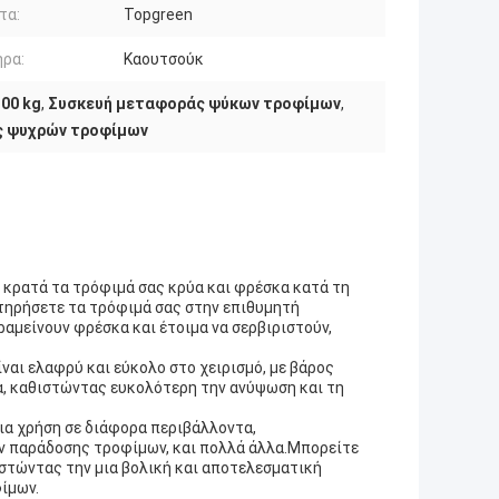
τα:
Topgreen
ρα:
Καουτσούκ
00 kg
,
Συσκευή μεταφοράς ψύκων τροφίμων
,
ς ψυχρών τροφίμων
 κρατά τα τρόφιμά σας κρύα και φρέσκα κατά τη
τηρήσετε τα τρόφιμά σας στην επιθυμητή
ραμείνουν φρέσκα και έτοιμα να σερβιριστούν,
ναι ελαφρύ και εύκολο στο χειρισμό, με βάρος
ια, καθιστώντας ευκολότερη την ανύψωση και τη
ια χρήση σε διάφορα περιβάλλοντα,
 παράδοσης τροφίμων, και πολλά άλλα.Μπορείτε
ιστώντας την μια βολική και αποτελεσματική
ίμων.