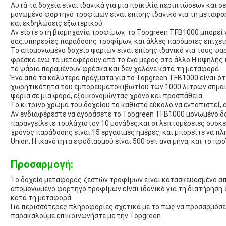
Αυτά τα δοχεία είναι ιδανικά για μια ποικιλία περιπτώσεων και 
μονωμένο φορτηγό τροφίμων είναι επίσης ιδανικό για τη μεταφο
και εκδηλώσεις εξωτερικού.
Αν είστε στη βιομηχανία τροφίμων, το Topgreen TFB1000 μπορεί να
σας.υπηρεσίες παράδοσης τροφίμων, και άλλες παρόμοιες επιχει
Το απομονωμένο δοχείο ψαριών είναι επίσης ιδανικό για τους ψα
φρέσκα ενώ τα μεταφέρουν από το ένα μέρος στο άλλο.Η υψηλής 
τα ψάρια παραμένουν φρέσκα και δεν χαλάνε κατά τη μεταφορά.
Ένα από τα καλύτερα πράγματα για το Topgreen TFB1000 είναι ότ
χωρητικότητα του εμπορευματοκιβωτίου των 1000 λίτρων σημαίν
ψάρια σε μία φορά, εξοικονομώντας χρόνο και προσπάθεια.
Το κίτρινο χρώμα του δοχείου το καθιστά εύκολο να εντοπιστεί, 
Αν ενδιαφέρεστε να αγοράσετε το Topgreen TFB1000 μονωμένο δ
παραγγείλετε τουλάχιστον 10 μονάδες.και οι λεπτομέρειες συσκ
χρόνος παράδοσης είναι 15 εργάσιμες ημέρες, και μπορείτε να π
Union. Η ικανότητα εφοδιασμού είναι 500 σετ ανά μήνα, και το προ
Προσαρμογή:
Το δοχείο μεταφοράς ζεστών τροφίμων είναι κατασκευασμένο απ
απομονωμένο φορτηγό τροφίμων είναι ιδανικό για τη διατήρηση
κατά τη μεταφορά.
Για περισσότερες πληροφορίες σχετικά με το πώς να προσαρμόσ
παρακαλούμε επικοινωνήστε με την Topgreen.