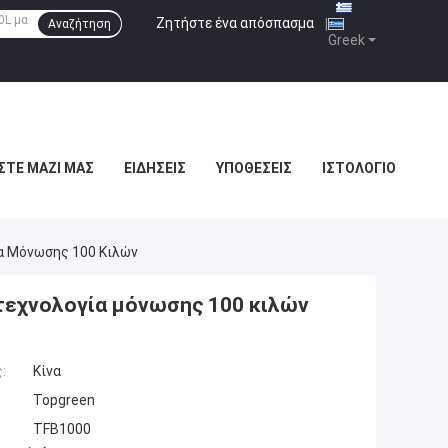
Ζητήστε ένα απόσπασμα
|
Αναζήτηση
Greek
ΣΤΕ ΜΑΖΊ ΜΑΣ
ΕΙΔΉΣΕΙΣ
ΥΠΟΘΈΣΕΙΣ
ΙΣΤΟΛΌΓΙΟ
α Μόνωσης 100 Κιλών
εχνολογία μόνωσης 100 κιλών
:
Κίνα
Topgreen
TFB1000