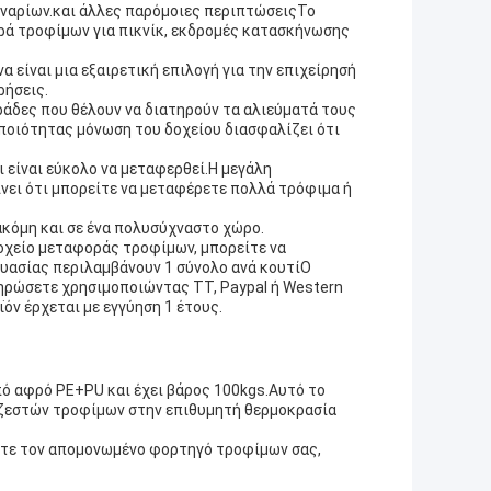
σεναρίων.και άλλες παρόμοιες περιπτώσειςΤο
ρά τροφίμων για πικνίκ, εκδρομές κατασκήνωσης
 είναι μια εξαιρετική επιλογή για την επιχείρησή
ρήσεις.
ράδες που θέλουν να διατηρούν τα αλιεύματά τους
ποιότητας μόνωση του δοχείου διασφαλίζει ότι
ι είναι εύκολο να μεταφερθεί.Η μεγάλη
ει ότι μπορείτε να μεταφέρετε πολλά τρόφιμα ή
ακόμη και σε ένα πολυσύχναστο χώρο.
οχείο μεταφοράς τροφίμων, μπορείτε να
ευασίας περιλαμβάνουν 1 σύνολο ανά κουτίΟ
ληρώσετε χρησιμοποιώντας TT, Paypal ή Western
ϊόν έρχεται με εγγύηση 1 έτους.
ό αφρό PE+PU και έχει βάρος 100kgs.Αυτό το
 ζεστών τροφίμων στην επιθυμητή θερμοκρασία
ετε τον απομονωμένο φορτηγό τροφίμων σας,