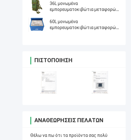
φαγητό φόρτωσης με τις ρόδες
36L μονωμένα
εμπορευματοκιβώτια μεταφορών
τροφίμων, στρατιωτικά μονωμένα
εμπορευματοκιβώτια τροφίμων
60L μονωμένα
εμπορευματοκιβώτια μεταφορών
τροφίμων, καυτά κρύα κιβώτια
μεταφορών τροφίμων
ΠΙΣΤΟΠΟΊΗΣΗ
ΑΝΑΘΕΩΡΉΣΕΙΣ ΠΕΛΑΤΏΝ
Θέλω να πω ότι τα προϊόντα σας πολύ