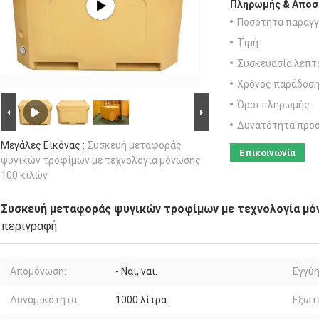
Πληρωμής & Αποσ
Ποσότητα παραγγ
Τιμή:
Συσκευασία λεπτ
Χρόνος παράδοση
Όροι πληρωμής:
Δυνατότητα προ
Μεγάλες Εικόνας :
Συσκευή μεταφοράς
Επικοινωνία
ψυγικών τροφίμων με τεχνολογία μόνωσης
100 κιλών
Συσκευή μεταφοράς ψυγικών τροφίμων με τεχνολογία μό
περιγραφή
Απομόνωση:
- Ναι, ναι.
Εγγύη
Δυναμικότητα:
1000 λίτρα
Εξωτε