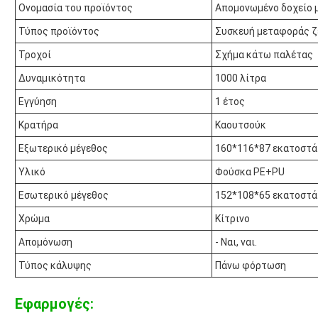
Ονομασία του προϊόντος
Απομονωμένο δοχείο
Τύπος προϊόντος
Συσκευή μεταφοράς 
Τροχοί
Σχήμα κάτω παλέτας
Δυναμικότητα
1000 λίτρα
Εγγύηση
1 έτος
Κρατήρα
Καουτσούκ
Εξωτερικό μέγεθος
160*116*87 εκατοστά
Υλικό
Φούσκα PE+PU
Εσωτερικό μέγεθος
152*108*65 εκατοστά
Χρώμα
Κίτρινο
Απομόνωση
- Ναι, ναι.
Τύπος κάλυψης
Πάνω φόρτωση
Εφαρμογές: