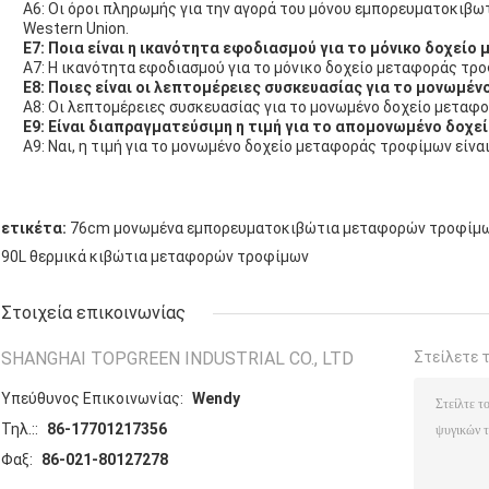
Α6: Οι όροι πληρωμής για την αγορά του μόνου εμπορευματοκιβωτ
Western Union.
Ε7: Ποια είναι η ικανότητα εφοδιασμού για το μόνικο δοχεί
Α7: Η ικανότητα εφοδιασμού για το μόνικο δοχείο μεταφοράς τροφ
Ε8: Ποιες είναι οι λεπτομέρειες συσκευασίας για το μονωμέ
Α8: Οι λεπτομέρειες συσκευασίας για το μονωμένο δοχείο μεταφο
Ε9: Είναι διαπραγματεύσιμη η τιμή για το απομονωμένο δοχ
Α9: Ναι, η τιμή για το μονωμένο δοχείο μεταφοράς τροφίμων είνα
ετικέτα:
76cm μονωμένα εμπορευματοκιβώτια μεταφορών τροφίμ
90L θερμικά κιβώτια μεταφορών τροφίμων
Στοιχεία επικοινωνίας
SHANGHAI TOPGREEN INDUSTRIAL CO., LTD
Στείλετε 
Υπεύθυνος Επικοινωνίας:
Wendy
Τηλ.::
86-17701217356
Φαξ:
86-021-80127278