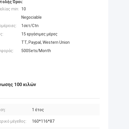
τολής Όροι:
ελίας min:
10
Negociable
ομέρειες:
1σετ/Ctn
ς:
15 εργάσιμες μέρες
TT, Paypal, Western Union
σφοράς:
500Sets/Month
νωσης 100 κιλών
ση:
1 έτος
ρικό μέγεθος:
160*116*87