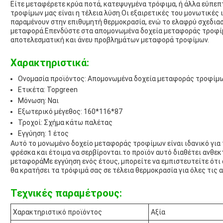
Είτε μεταφέρετε κρύα ποτά, κατεψυγμένα τρόφιμα, ή άλλα εύπεπ
τροφίμων μας είναι η τέλεια λύση.Οι εξαιρετικές του μονωτικές
παραμένουν στην επιθυμητή θερμοκρασία, ενώ το ελαφρύ σχεδιασμ
μεταφορά.Επενδύστε στα απομονωμένα δοχεία μεταφοράς τροφίμ
αποτελεσματική και άνευ προβλημάτων μεταφορά τροφίμων.
Χαρακτηριστικά:
Ονομασία προϊόντος: Απομονωμένα δοχεία μεταφοράς τροφίμ
Ετικέτα: Topgreen
Μόνωση: Ναι
Εξωτερικό μέγεθος: 160*116*87
Τροχοί: Σχήμα κάτω παλέτας
Εγγύηση: 1 έτος
Αυτό το μονωμένο δοχείο μεταφοράς τροφίμων είναι ιδανικό για
φρέσκα και έτοιμα να σερβίρονται.το προϊόν αυτό διαθέτει ανθε
μεταφοράΜε εγγύηση ενός έτους, μπορείτε να εμπιστευτείτε ότ
θα κρατήσει τα τρόφιμά σας σε τέλεια θερμοκρασία για όλες τις 
Τεχνικές παραμέτρους:
Χαρακτηριστικό προϊόντος
Αξία