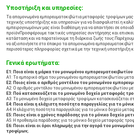
Υποστήριξη και υπηρεσίες:
Τα απομονωμένα εμπορευματοκιβώτια μεταφοράς τροφίμων μας 
τεχνικής υποστήριξης και υπηρεσιών για να διασφαλιστεί η καλ
εμπειρογνωμόνων μας είναι διαθέσιμη για να απαντήσει σε οποια
προϊόνΠροσφέρουμε τακτικές υπηρεσίες συντήρησης και επισκευή
κατάσταση και να παρατείνουμε τη διάρκεια ζωής τους.Παρέχουμ
να αξιοποιήσετε στο έπακρο τα απομονωμένα εμπορευματοκιβώτ
περισσότερες πληροφορίες σχετικά με την τεχνική υποστήριξη κα
Γενικά ερωτήματα:
Ε1: Ποια είναι η μάρκα του μονωμένου εμπορευματοκιβωτίο
Α1: Το εμπορικό σήμα του μονωμένου εμπορευματοκιβωτίου μετα
Ε2: Ποιος είναι ο αριθμός μοντέλου του μονωμένου εμπορε
Α2: Ο αριθμός μοντέλου του μονωμένου εμπορευματοκιβωτίου μ
Ε3: Πού κατασκευάζεται το μονωμένο δοχείο μεταφοράς τρ
Α3: Το μονωμένο δοχείο μεταφοράς τροφίμων κατασκευάζεται στ
Ε4: Ποια είναι η ελάχιστη ποσότητα παραγγελίας για το μόν
Α4: Η ελάχιστη ποσότητα παραγγελίας για το μόνικο δοχείο μετα
Ε5: Ποιος είναι ο χρόνος παράδοσης για το μόνικο δοχείο μ
Α5: Η προθεσμία παράδοσης για το μόνικο δοχείο μεταφοράς τροφ
Ε6: Ποιοι είναι οι όροι πληρωμής για την αγορά του μονωμ
τροφίμων;