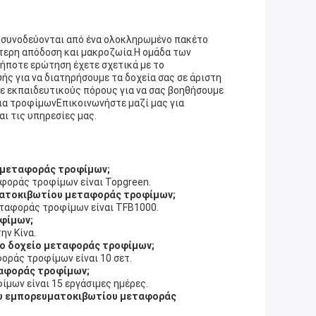
συνοδεύονται από ένα ολοκληρωμένο πακέτο
ύτερη απόδοση και μακροζωία.Η ομάδα των
δήποτε ερώτηση έχετε σχετικά με το
ς για να διατηρήσουμε τα δοχεία σας σε άριστη
ε εκπαιδευτικούς πόρους για να σας βοηθήσουμε
ια τροφίμωνΕπικοινωνήστε μαζί μας για
ι τις υπηρεσίες μας.
υ μεταφοράς τροφίμων;
φοράς τροφίμων είναι Topgreen.
υματοκιβωτίου μεταφοράς τροφίμων;
εταφοράς τροφίμων είναι TFB1000.
οφίμων;
ην Κίνα.
ικο δοχείο μεταφοράς τροφίμων;
φοράς τροφίμων είναι 10 σετ.
εταφοράς τροφίμων;
ίμων είναι 15 εργάσιμες ημέρες.
ένου εμπορευματοκιβωτίου μεταφοράς