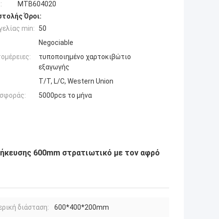
:
MTB604020
τολής Όροι:
ελίας min:
50
Negociable
ομέρειες:
τυποποιημένο χαρτοκιβώτιο
εξαγωγής
T/T, L/C, Western Union
σφοράς:
5000pcs το μήνα
θήκευσης 600mm στρατιωτικό με τον αφρό
ρική διάσταση:
600*400*200mm