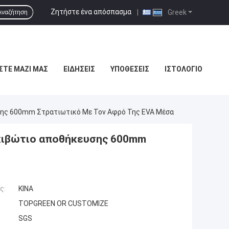
Ζητήστε ένα απόσπασμα
|
Greek
Αναζήτηση
ΣΤΕ ΜΑΖΊ ΜΑΣ
ΕΙΔΉΣΕΙΣ
ΥΠΟΘΈΣΕΙΣ
ΙΣΤΟΛΌΓΙΟ
σης 600mm Στρατιωτικό Με Τον Αφρό Της EVA Μέσα
 κιβώτιο αποθήκευσης 600mm
ς:
ΚΙΝΑ
TOPGREEN OR CUSTOMIZE
SGS