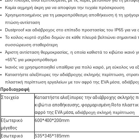
Δύο πλευρές είναι εξοπλισμένες με τις λαβές μετάλλων για τη μετα
Καμία αιχμηρή άκρη για να αποφύγει την τυχαία πρόσκρουση
Χρησιμοποιημένος για τη μακροπρόθεσμη αποθήκευση ή τη γρήγορη
πτώση-αντίσταση
Dustproof και αδιάβροχος στο επίπεδο προστασίας του IP65 για να
Το κοίλος-κυρτό σχέδιο δομών σε κάθε πλευρά βελτιώνει σημαντικά τ
συσσώρευση σταθερότερη
Άριστη αντίσταση θερμοκρασίας, η οποία καθιστά το κιβώτιο ικανό 
+65℃ για μακροπρόθεσμο
Ικανός να χρησιμοποιηθεί υπαίθρια για πολύ καιρό, μη εύκολος να ε
Καταστήστε αλεξίπυρες την αδιάβροχης σκληρής περίπτωση, στρατ
πλαστική περίπτωση εργαλείων με τον αφρό της EVA μέσα
,
αδιάβρο
Προδιαγραφή
Στοιχείο
Καταστήστε αλεξίπυρες την αδιάβροχης σκληρής π
κιβώτιο αποθήκευσης, φορμαρισμένη Roto πλαστικ
αφρό της EVA μέσα,
αδιάβροχη σκληρή περίπτωση
Εξωτερικό
600*400*200mm
μέγεθος
Εσωτερικό
535*345*185mm