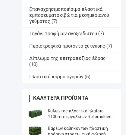
Επαναχρησιμοποιήσιμα πλαστικά
εμπορευματοκιβώτια μεσημεριανού
γεύματος
(7)
Τηγάνι τροφίμων ανοξείδωτου
(7)
Περιστροφικά προϊόντα χύτευσης
(7)
Δίπλωμα της επιτραπέζιας έδρας
(10)
Πλαστικό κάρρο αγορών
(6)
ΚΑΛΎΤΕΡΑ ΠΡΟΪΌΝΤΑ
Κυλώντας πλαστικό πλαίσιο
1100mm εργαλείων Rotomolded
για το πυροβόλο όπλο κηφήνων
καμερών
Βαρέων καθηκόντων πλαστική
πράσινη στρατιωτική σκληρή