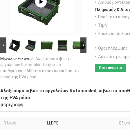
Αριθμό μοντέλου
Πληρωμής & Αποσ
Ποσότητα παραγγ
Τιμή:
Συσκευασία λεπτ
Όροι πληρωμής:
Δυνατότητα προ
Μεγάλες Εικόνας :
Αλεξίπυρο κιβώτιο
εργαλείων Rotomolded, κιβώτιο
Επικοινωνία
αποθήκευσης 600mm στρατιωτικό με τον
αφρό της EVA μέσα
Αλεξίπυρο κιβώτιο εργαλείων Rotomolded, κιβώτιο απο
της EVA μέσα
περιγραφή
Υλικό:
LLDPE
Εξωτε