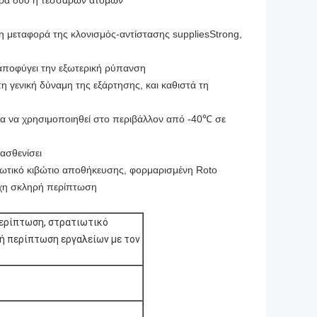
φορά δύο ή τεσσάρων ατόμων
 μεταφορά της κλονισμός-αντίστασης suppliesStrong,
 αποφύγει την εξωτερική ρύπανση
η γενική δύναμη της εξάρτησης, και καθιστά τη
για να χρησιμοποιηθεί στο περιβάλλον από -40℃ σε
ξασθενίσει
ιωτικό κιβώτιο αποθήκευσης, φορμαρισμένη Roto
χη σκληρή περίπτωση
ερίπτωση, στρατιωτικό
ή περίπτωση εργαλείων με τον