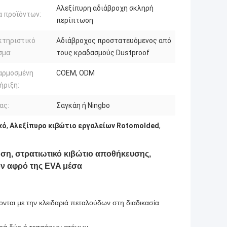
Αλεξίπυρη αδιάβροχη σκληρή
 προϊόντων:
περίπτωση
κτηριστικό
Αδιάβροχος προστατευόμενος από
σμα:
τους κραδασμούς Dustproof
αρμοσμένη
COEM, ODM
ήριξη:
ας:
Σαγκάη ή Ningbo
κό
,
Αλεξίπυρο κιβώτιο εργαλείων Rotomolded
,
ση, στρατιωτικό κιβώτιο αποθήκευσης,
ν αφρό της EVA μέσα
έονται με την κλειδαριά πεταλούδων στη διαδικασία