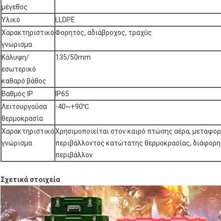
μέγεθος
Υλικό
LLDPE
Χαρακτηριστικό
Φορητός, αδιάβροχος, τραχύς
γνώρισμα
Κάλυψη/
135/50mm
εσωτερικό
καθαρό βάθος
Βαθμός IP
IP65
Λειτουργούσα
-40~+90℃
θερμοκρασία
Χαρακτηριστικό
Χρησιμοποιείται στον καιρό πτώσης αέρα, μεταφο
γνώρισμα
περιβάλλοντος κατώτατης θερμοκρασίας, διάφορης 
περιβάλλον.
Σχετικά στοιχεία