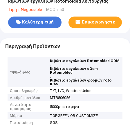
κιβωτίων εργαλείων Rotomolded λειτουργίας
Τιμή：Negociable
MOQ：50
Καλύτερη τιμή
Επικοινωνήστε
Περιγραφή Προϊόντων
Κιβώτιο εργαλείων Rotomolded ODM
,
Κιβώτιο εργαλείων cOem
Υψηλό φως
Rotomolded
,
Κιβώτιο εργαλείων φορμών roto
IP65
Όροι πληρωμής
T/T, L/C, Western Union
Αριθμό μοντέλου
MTB806056
Δυνατότητα
5000pcs το μήνα
προσφοράς
Μάρκα
TOPGREEN OR CUSTOMIZE
Πιστοποίηση
SGS